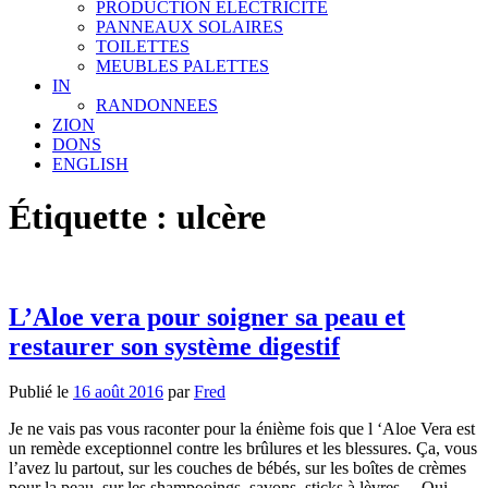
PRODUCTION ELECTRICITE
PANNEAUX SOLAIRES
TOILETTES
MEUBLES PALETTES
IN
RANDONNEES
ZION
DONS
ENGLISH
Étiquette : ulcère
L’Aloe vera pour soigner sa peau et
restaurer son système digestif
Publié le
16 août 2016
par
Fred
Je ne vais pas vous raconter pour la énième fois que l ‘Aloe Vera est
un remède exceptionnel contre les brûlures et les blessures. Ça, vous
l’avez lu partout, sur les couches de bébés, sur les boîtes de crèmes
pour la peau, sur les shampooings, savons, sticks à lèvres… Oui,