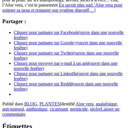
l’Aloe vera, c’est le pansement
En savoir plus surL’Aloe vera pour
soigner sa peau et restaurer son système digestif
[…]
Partager :
Cliquez pour partager sur Facebook(ouvre dans une nouvelle
fenêtre)
Cliquez pour partager sur Google+(ouvre dans une nouvelle
fenêtre)
Cliquez pour partager sur Twitter(ouvre dans une nouvelle
fenêtre)
Cliquez pour envoyer par e-mail à un ami(ouvre dans une
nouvelle fenêtre)
Cliquez pour partager sur LinkedIn(ouvre dans une nouvelle
fenêtre)
Cliquez pour partager sur Reddit(ouvre dans une nouvelle
fenêtre)
Publié dans
BLOG
,
PLANTES
Identifié
Aloe vera
,
analgésique
,
anti-tumoral
,
antibiotique
,
cicatrisant
,
germicide
,
ulcère
Laisser un
commentaire
Étiquettes