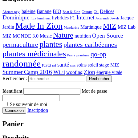
baleine
Banane
BIO
Delices
Abricot péyi
Boat & Zion
Caïmite
Chi
Dominique
Internet
hybrides F1
Jacque
flux lumineux
Jacaranda Jewels
Made In Zion
MIZ
Jardin
Martinique
MIZ Lab
Mandarine
Nature
Open Source
MIZ MONDE 3.0
Music
nutrition
plantes
permaculture
plantes caribéennes
plantes médicinales
qo-op
Prana
pranisme
randonnée
santé
rasta
soins
soleil
stage MIZ
rpi
sms
Summer Camp 2016
WiFi
Zion
woofing
énergie vitale
Rechercher :
Identifiant
Mot de passe
Se souvenir de moi
Inscription
Panier