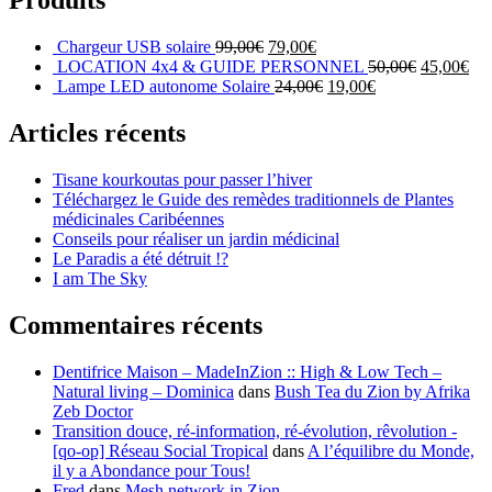
Produits
Chargeur USB solaire
99,00
€
79,00
€
LOCATION 4x4 & GUIDE PERSONNEL
50,00
€
45,00
€
Lampe LED autonome Solaire
24,00
€
19,00
€
Articles récents
Tisane kourkoutas pour passer l’hiver
Téléchargez le Guide des remèdes traditionnels de Plantes
médicinales Caribéennes
Conseils pour réaliser un jardin médicinal
Le Paradis a été détruit !?
I am The Sky
Commentaires récents
Dentifrice Maison – MadeInZion :: High & Low Tech –
Natural living – Dominica
dans
Bush Tea du Zion by Afrika
Zeb Doctor
Transition douce, ré-information, ré-évolution, rêvolution -
[qo-op] Réseau Social Tropical
dans
A l’équilibre du Monde,
il y a Abondance pour Tous!
Fred
dans
Mesh network in Zion