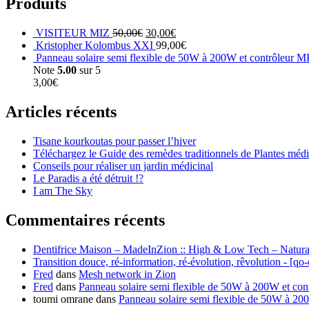
Produits
VISITEUR MIZ
50,00
€
30,00
€
Kristopher Kolombus XXI
99,00
€
Panneau solaire semi flexible de 50W à 200W et contrôleur 
Note
5.00
sur 5
3,00
€
Articles récents
Tisane kourkoutas pour passer l’hiver
Téléchargez le Guide des remèdes traditionnels de Plantes méd
Conseils pour réaliser un jardin médicinal
Le Paradis a été détruit !?
I am The Sky
Commentaires récents
Dentifrice Maison – MadeInZion :: High & Low Tech – Natura
Transition douce, ré-information, ré-évolution, rêvolution - [qo
Fred
dans
Mesh network in Zion
Fred
dans
Panneau solaire semi flexible de 50W à 200W et co
toumi omrane
dans
Panneau solaire semi flexible de 50W à 2