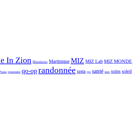
e In Zion
MIZ
Martinique
MIZ Lab
MIZ MONDE
Mandarine
randonnée
qo-op
santé
rasta
soins
soleil
Prana
pranisme
rpi
sms