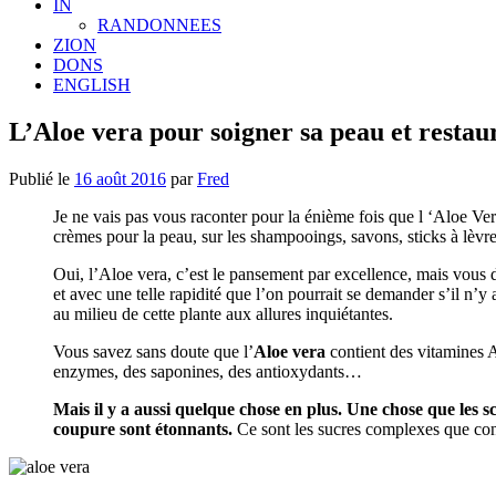
IN
RANDONNEES
ZION
DONS
ENGLISH
L’Aloe vera pour soigner sa peau et restaur
Publié le
16 août 2016
par
Fred
Je ne vais pas vous raconter pour la énième fois que l ‘Aloe Vera
crèmes pour la peau, sur les shampooings, savons, sticks à lèv
Oui, l’Aloe vera, c’est le pansement par excellence, mais vous dit-
et avec une telle rapidité que l’on pourrait se demander s’il n’
au milieu de cette plante aux allures inquiétantes.
Vous savez sans doute que l’
Aloe vera
contient des vitamines A
enzymes, des saponines, des antioxydants…
Mais il y a aussi quelque chose en plus. Une chose que les s
coupure sont étonnants.
Ce sont les sucres complexes que conti