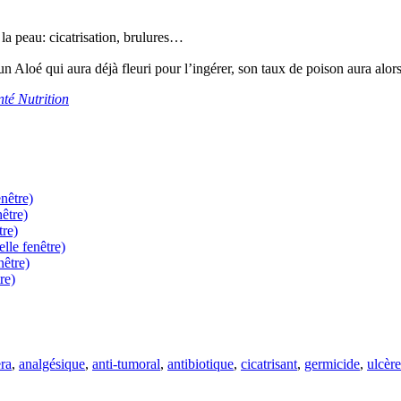
r la peau: cicatrisation, brulures…
un Aloé qui aura déjà fleuri pour l’ingérer, son taux de poison aura alo
nté Nutrition
nêtre)
être)
tre)
lle fenêtre)
nêtre)
re)
ra
,
analgésique
,
anti-tumoral
,
antibiotique
,
cicatrisant
,
germicide
,
ulcère