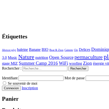
Étiquettes
Dominiq
baleine
Banane
BIO
Delices
Abricot péyi
Boat & Zion
Caïmite
Chi
pl
Nature
permaculture
Open Source
3.0
Music
nutrition
Summer Camp 2016
WiFi
Zion
stage MIZ
woofing
énergie vit
Rechercher :
Identifiant
Mot de passe
Se souvenir de moi
Inscription
Panier