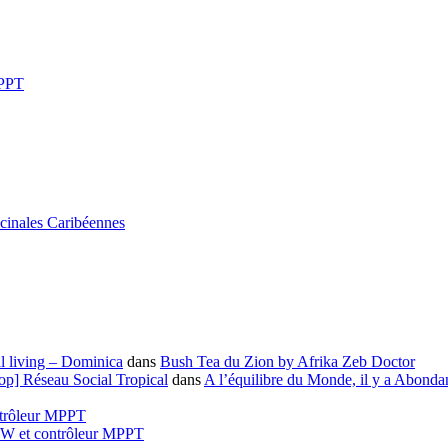
MPPT
icinales Caribéennes
l living – Dominica
dans
Bush Tea du Zion by Afrika Zeb Doctor
-op] Réseau Social Tropical
dans
A l’équilibre du Monde, il y a Abonda
ntrôleur MPPT
00W et contrôleur MPPT