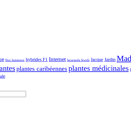
Mad
ue
Internet
hybrides F1
Jacque
Jardin
flux lumineux
Jacaranda Jewels
antes
plantes médicinales
plantes caribéennes
ale