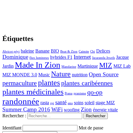
Étiquettes
baleine
Banane
BIO
Delices
Abricot péyi
Boat & Zion
Caïmite
Chi
Dominique
Internet
hybrides F1
Jacque
flux lumineux
Jacaranda Jewels
Made In Zion
MIZ
Jardin
Martinique
MIZ Lab
Mandarine
Nature
Open Source
MIZ MONDE 3.0
Music
nutrition
plantes
permaculture
plantes caribéennes
plantes médicinales
qo-op
Prana
pranisme
randonnée
santé
rasta
soins
soleil
stage MIZ
rpi
sms
Summer Camp 2016
WiFi
Zion
woofing
énergie vitale
Rechercher :
Identifiant
Mot de passe