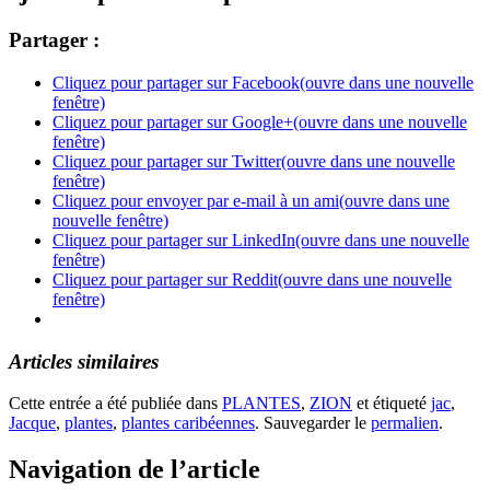
Partager :
Cliquez pour partager sur Facebook(ouvre dans une nouvelle
fenêtre)
Cliquez pour partager sur Google+(ouvre dans une nouvelle
fenêtre)
Cliquez pour partager sur Twitter(ouvre dans une nouvelle
fenêtre)
Cliquez pour envoyer par e-mail à un ami(ouvre dans une
nouvelle fenêtre)
Cliquez pour partager sur LinkedIn(ouvre dans une nouvelle
fenêtre)
Cliquez pour partager sur Reddit(ouvre dans une nouvelle
fenêtre)
Articles similaires
Cette entrée a été publiée dans
PLANTES
,
ZION
et étiqueté
jac
,
Jacque
,
plantes
,
plantes caribéennes
. Sauvegarder le
permalien
.
Navigation de l’article