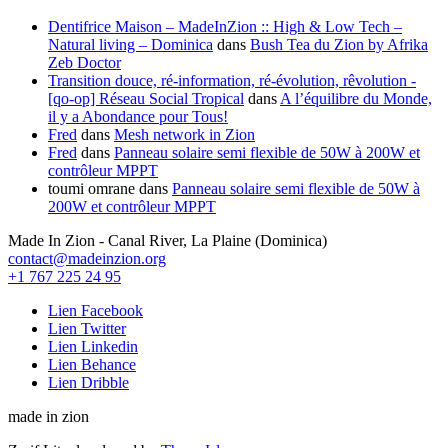
Dentifrice Maison – MadeInZion :: High & Low Tech –
Natural living – Dominica
dans
Bush Tea du Zion by Afrika
Zeb Doctor
Transition douce, ré-information, ré-évolution, rêvolution -
[qo-op] Réseau Social Tropical
dans
A l’équilibre du Monde,
il y a Abondance pour Tous!
Fred
dans
Mesh network in Zion
Fred
dans
Panneau solaire semi flexible de 50W à 200W et
contrôleur MPPT
toumi omrane
dans
Panneau solaire semi flexible de 50W à
200W et contrôleur MPPT
Made In Zion - Canal River, La Plaine (Dominica)
contact@madeinzion.org
+1 767 225 24 95
Lien Facebook
Lien Twitter
Lien Linkedin
Lien Behance
Lien Dribble
made in zion