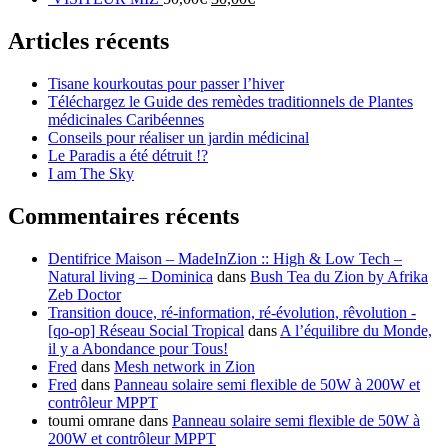
Articles récents
Tisane kourkoutas pour passer l’hiver
Téléchargez le Guide des remèdes traditionnels de Plantes
médicinales Caribéennes
Conseils pour réaliser un jardin médicinal
Le Paradis a été détruit !?
I am The Sky
Commentaires récents
Dentifrice Maison – MadeInZion :: High & Low Tech –
Natural living – Dominica
dans
Bush Tea du Zion by Afrika
Zeb Doctor
Transition douce, ré-information, ré-évolution, rêvolution -
[qo-op] Réseau Social Tropical
dans
A l’équilibre du Monde,
il y a Abondance pour Tous!
Fred
dans
Mesh network in Zion
Fred
dans
Panneau solaire semi flexible de 50W à 200W et
contrôleur MPPT
toumi omrane
dans
Panneau solaire semi flexible de 50W à
200W et contrôleur MPPT