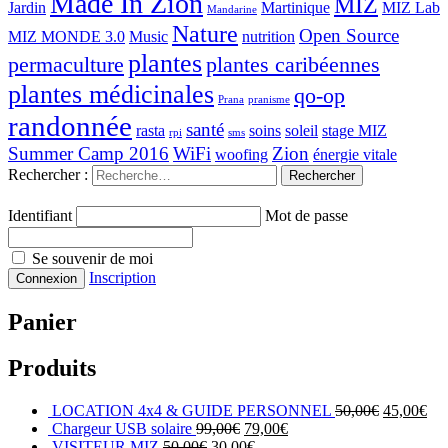
Made In Zion
MIZ
Jardin
Martinique
MIZ Lab
Mandarine
Nature
Open Source
MIZ MONDE 3.0
Music
nutrition
plantes
permaculture
plantes caribéennes
plantes médicinales
qo-op
Prana
pranisme
randonnée
santé
rasta
soins
soleil
stage MIZ
rpi
sms
Summer Camp 2016
WiFi
Zion
woofing
énergie vitale
Rechercher :
Identifiant
Mot de passe
Se souvenir de moi
Inscription
Panier
Produits
LOCATION 4x4 & GUIDE PERSONNEL
50,00
€
45,00
€
Chargeur USB solaire
99,00
€
79,00
€
VISITEUR MIZ
50,00
€
30,00
€