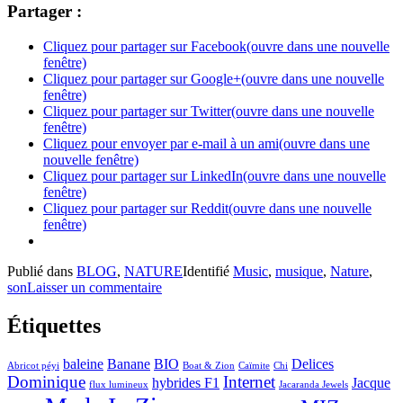
Partager :
Cliquez pour partager sur Facebook(ouvre dans une nouvelle
fenêtre)
Cliquez pour partager sur Google+(ouvre dans une nouvelle
fenêtre)
Cliquez pour partager sur Twitter(ouvre dans une nouvelle
fenêtre)
Cliquez pour envoyer par e-mail à un ami(ouvre dans une
nouvelle fenêtre)
Cliquez pour partager sur LinkedIn(ouvre dans une nouvelle
fenêtre)
Cliquez pour partager sur Reddit(ouvre dans une nouvelle
fenêtre)
Publié dans
BLOG
,
NATURE
Identifié
Music
,
musique
,
Nature
,
son
Laisser un commentaire
Étiquettes
baleine
Banane
BIO
Delices
Abricot péyi
Boat & Zion
Caïmite
Chi
Dominique
Internet
hybrides F1
Jacque
flux lumineux
Jacaranda Jewels