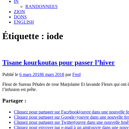
IN
RANDONNEES
ZION
DONS
ENGLISH
Étiquette : iode
Tisane kourkoutas pour passer l’hiver
Publié le
6 mars 2018
6 mars 2018
par
Fred
Fleur de Sureau Pétales de rose Marjolaine Et lavande Fleurs qui ont é
l’infusion est prête.
Partager :
Cliquez pour partager sur Facebook(ouvre dans une nouvelle fe
Cliquez pour partager sur Google+(ouvre dans une nouvelle fen
Cliquez pour partager sur Twitter(ouvre dans une nouvelle fenê
Cliquez pour envoyer par e-mail à un ami(ouvre dans une nouve