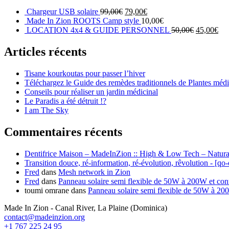
Chargeur USB solaire
99,00
€
79,00
€
Made In Zion ROOTS Camp style
10,00
€
LOCATION 4x4 & GUIDE PERSONNEL
50,00
€
45,00
€
Articles récents
Tisane kourkoutas pour passer l’hiver
Téléchargez le Guide des remèdes traditionnels de Plantes méd
Conseils pour réaliser un jardin médicinal
Le Paradis a été détruit !?
I am The Sky
Commentaires récents
Dentifrice Maison – MadeInZion :: High & Low Tech – Natura
Transition douce, ré-information, ré-évolution, rêvolution - [qo
Fred
dans
Mesh network in Zion
Fred
dans
Panneau solaire semi flexible de 50W à 200W et co
toumi omrane
dans
Panneau solaire semi flexible de 50W à 2
Made In Zion - Canal River, La Plaine (Dominica)
contact@madeinzion.org
+1 767 225 24 95