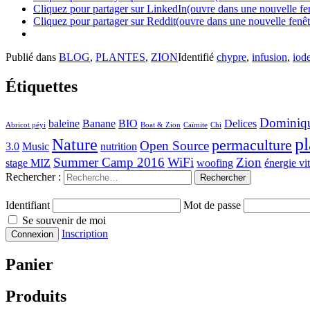
Cliquez pour partager sur LinkedIn(ouvre dans une nouvelle fe
Cliquez pour partager sur Reddit(ouvre dans une nouvelle fenêt
Publié dans
BLOG
,
PLANTES
,
ZION
Identifié
chypre
,
infusion
,
iod
Étiquettes
Dominiq
baleine
Banane
BIO
Delices
Abricot péyi
Boat & Zion
Caïmite
Chi
pl
Nature
permaculture
Open Source
3.0
Music
nutrition
Summer Camp 2016
WiFi
Zion
stage MIZ
woofing
énergie vit
Rechercher :
Identifiant
Mot de passe
Se souvenir de moi
Inscription
Panier
Produits