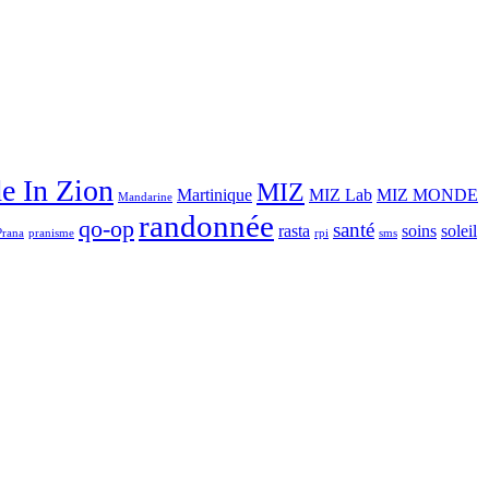
e In Zion
MIZ
Martinique
MIZ Lab
MIZ MONDE
Mandarine
randonnée
qo-op
santé
rasta
soins
soleil
Prana
pranisme
rpi
sms