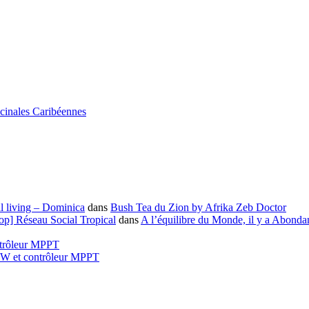
icinales Caribéennes
l living – Dominica
dans
Bush Tea du Zion by Afrika Zeb Doctor
-op] Réseau Social Tropical
dans
A l’équilibre du Monde, il y a Abonda
ntrôleur MPPT
00W et contrôleur MPPT