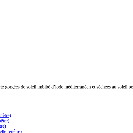
té gorgées de soleil imbibé d’iode méditerranéen et séchées au soleil po
nêtre)
être)
tre)
lle fenêtre)