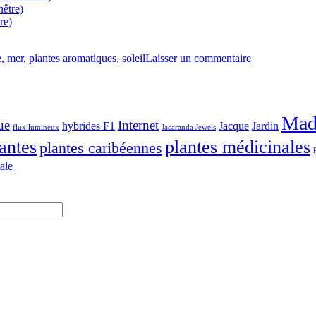
nêtre)
re)
e
,
mer
,
plantes aromatiques
,
soleil
Laisser un commentaire
Mad
ue
Internet
hybrides F1
Jacque
Jardin
flux lumineux
Jacaranda Jewels
antes
plantes médicinales
plantes caribéennes
ale