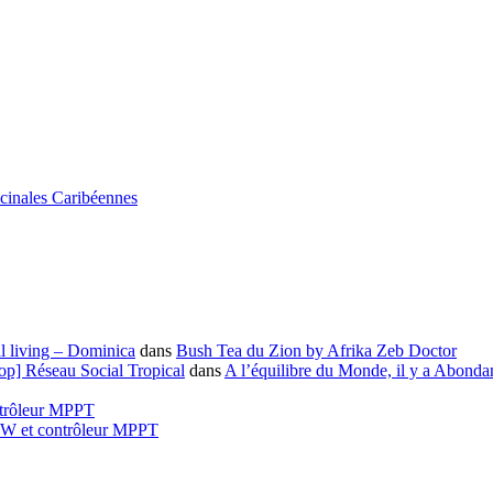
icinales Caribéennes
l living – Dominica
dans
Bush Tea du Zion by Afrika Zeb Doctor
-op] Réseau Social Tropical
dans
A l’équilibre du Monde, il y a Abonda
ntrôleur MPPT
00W et contrôleur MPPT