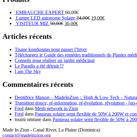
EMBAUCHE EXPERT
60,00
€
Lampe LED autonome Solaire
24,00
€
19,00
€
VISITEUR MIZ
50,00
€
30,00
€
Articles récents
Tisane kourkoutas pour passer l’hiver
Téléchargez le Guide des remèdes traditionnels de Plantes méd
Conseils pour réaliser un jardin médicinal
Le Paradis a été détruit !?
I am The Sky
Commentaires récents
Dentifrice Maison – MadeInZion :: High & Low Tech – Natura
Transition douce, ré-information, ré-évolution, rêvolution - [qo
Fred
dans
Mesh network in Zion
Fred
dans
Panneau solaire semi flexible de 50W à 200W et co
toumi omrane
dans
Panneau solaire semi flexible de 50W à 2
Made In Zion - Canal River, La Plaine (Dominica)
contact@madeinzion.org