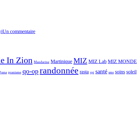
yi
Un commentaire
e In Zion
MIZ
Martinique
MIZ Lab
MIZ MONDE
Mandarine
randonnée
qo-op
santé
rasta
soins
soleil
Prana
pranisme
rpi
sms