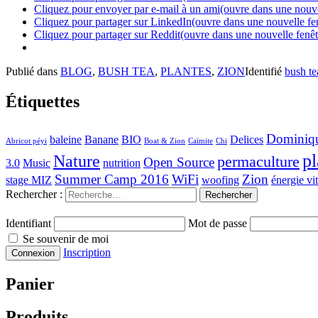
Cliquez pour envoyer par e-mail à un ami(ouvre dans une nouve
Cliquez pour partager sur LinkedIn(ouvre dans une nouvelle fe
Cliquez pour partager sur Reddit(ouvre dans une nouvelle fenêt
Publié dans
BLOG
,
BUSH TEA
,
PLANTES
,
ZION
Identifié
bush te
Étiquettes
Dominiq
baleine
Banane
BIO
Delices
Abricot péyi
Boat & Zion
Caïmite
Chi
pl
Nature
permaculture
Open Source
3.0
Music
nutrition
Summer Camp 2016
WiFi
Zion
stage MIZ
woofing
énergie vit
Rechercher :
Identifiant
Mot de passe
Se souvenir de moi
Inscription
Panier
Produits