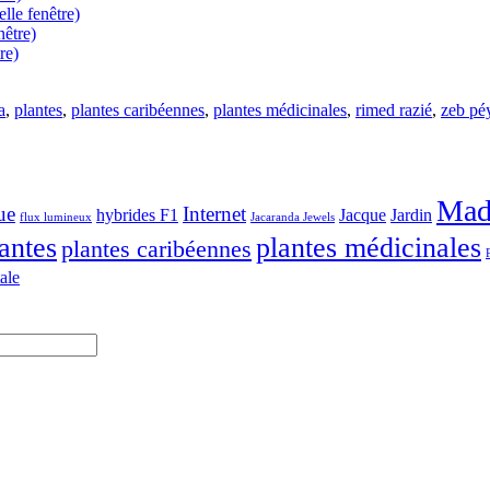
lle fenêtre)
nêtre)
re)
a
,
plantes
,
plantes caribéennes
,
plantes médicinales
,
rimed razié
,
zeb pé
Mad
ue
Internet
hybrides F1
Jacque
Jardin
flux lumineux
Jacaranda Jewels
antes
plantes médicinales
plantes caribéennes
ale